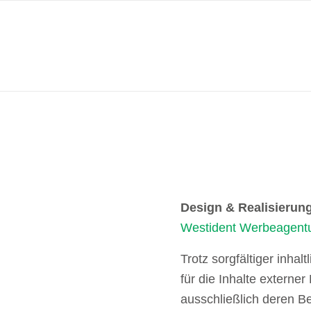
FACHBETRIEB FÜR FEUCHTESCHÄDEN IN DUI
Design & Realisierun
Westident Werbeagent
Trotz sorgfältiger inha
für die Inhalte externer
ausschließlich deren Be